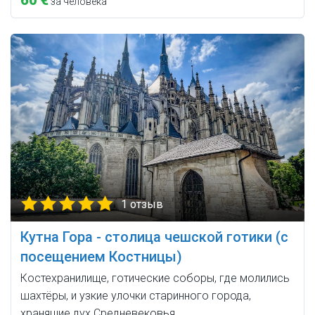
за человека
1 отзыв
Кутна Гора - столица чешской готики (с
посещением Костницы)
Костехранилище, готические соборы, где молились
шахтёры, и узкие улочки старинного города,
хранящие дух Средневековья.