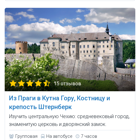
15 отзывов
Из Праги в Кутна Гору, Костницу и
крепость Штернберк
Изучить центральную Чехию: средневековый город,
знаменитую церковь и дворянский замок.
Групповая
На автобусе
7 часов