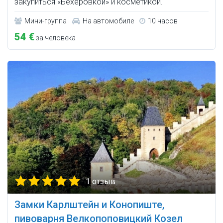
закупиться «Бехеровкой» и косметикой.
Мини-группа
На автомобиле
10 часов
54 €
за человека
1 отзыв
Замки Карлштейн и Конопиште,
пивоварня Велкопоповицкий Козел