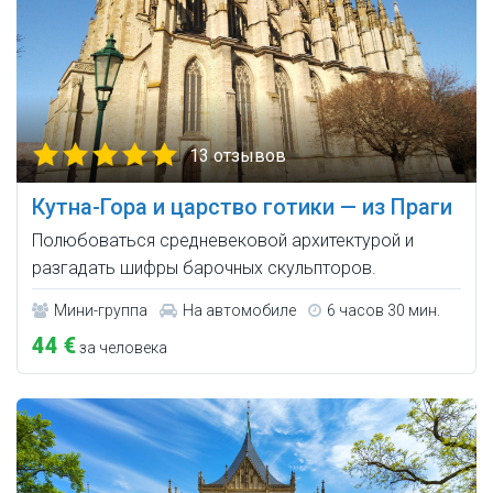
13 отзывов
Кутна-Гора и царство готики — из Праги
Полюбоваться средневековой архитектурой и
разгадать шифры барочных скульпторов.
Мини-группа
На автомобиле
6 часов 30 мин.
44 €
за человека