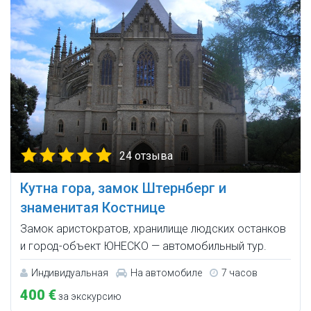
24 отзыва
Кутна гора, замок Штернберг и
знаменитая Костнице
Замок аристократов, хранилище людских останков
и город-объект ЮНЕСКО — автомобильный тур.
Индивидуальная
На автомобиле
7 часов
400 €
за экскурсию