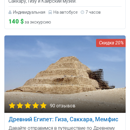
Саккару, Гизу и Каирский музей.
Индивидуальная
На автобусе
7 часов
140 $
за экскурсию
20%
90 отзывов
Древний Египет: Гиза, Саккара, Мемфис
Давайте отправимся в путешествие по Древнему