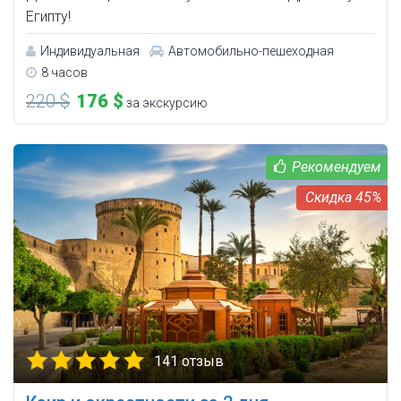
Египту!
Индивидуальная
Автомобильно-пешеходная
8 часов
220 $
176 $
за экскурсию
45%
141 отзыв