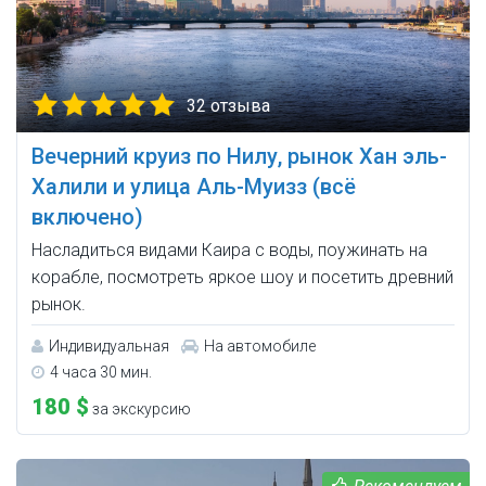
32 отзыва
Вечерний круиз по Нилу, рынок Хан эль-
Халили и улица Аль-Муизз (всё
включено)
Насладиться видами Каира с воды, поужинать на
корабле, посмотреть яркое шоу и посетить древний
рынок.
Индивидуальная
На автомобиле
4 часа 30 мин.
180 $
за экскурсию