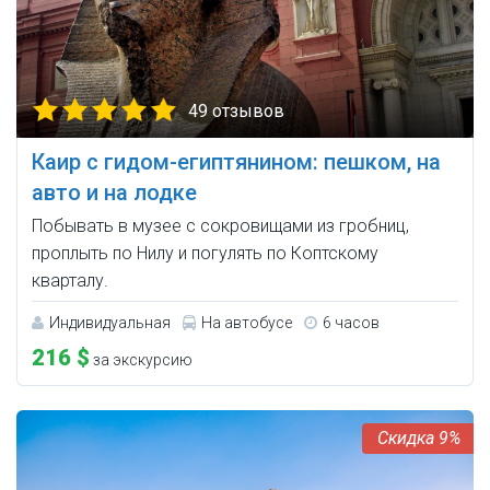
49 отзывов
Каир с гидом-египтянином: пешком, на
авто и на лодке
Побывать в музее с сокровищами из гробниц,
проплыть по Нилу и погулять по Коптскому
кварталу.
Индивидуальная
На автобусе
6 часов
216 $
за экскурсию
9%