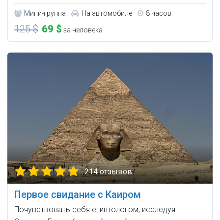
Мини-группа
На автомобиле
8 часов
125 $
69 $
за человека
214 отзывов
Первое свидание с Каиром
Почувствовать себя египтологом, исследуя