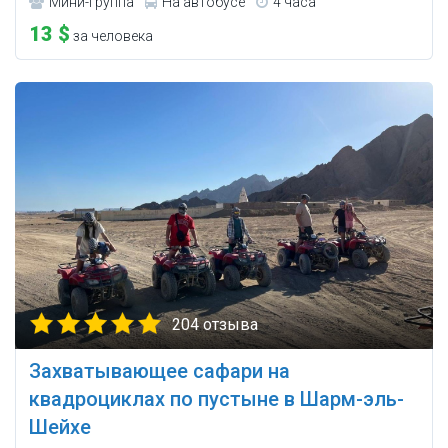
Мини-группа
На автобусе
4 часа
13 $
за человека
204 отзыва
Захватывающее сафари на
квадроциклах по пустыне в Шарм-эль-
Шейхе