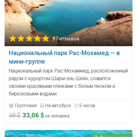
87 отзывов
Национальный парк Рас-Мохамед — в
мини-группе
Национальный парк Рас-Мохаммед, расположенный
рядом с курортом Шарм-эль-Шейх, славится
своими красивыми пляжами с белым песком и
бирюзовыми водами.
Групповая
На автобусе
5 часов
38 $
33,06 $
за человека