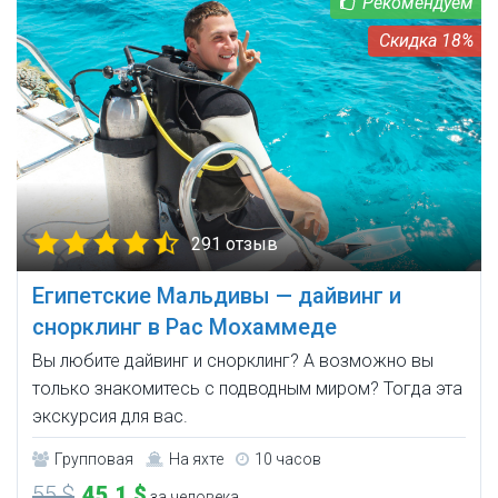
18%
291 отзыв
Египетские Мальдивы — дайвинг и
снорклинг в Рас Мохаммеде
Вы любите дайвинг и снорклинг? А возможно вы
только знакомитесь с подводным миром? Тогда эта
экскурсия для вас.
Групповая
На яхте
10 часов
55 $
45,1 $
за человека