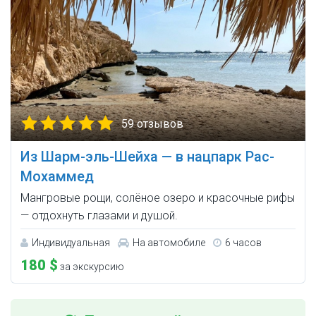
59 отзывов
Из Шарм-эль-Шейха — в нацпарк Рас-
Мохаммед
Мангровые рощи, солёное озеро и красочные рифы
— отдохнуть глазами и душой.
Индивидуальная
На автомобиле
6 часов
180 $
за экскурсию