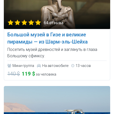
64 отзыва
Большой музей в Гизе и великие
пирамиды — из Шарм-эль-Шейха
Посетить музей древностей и заглянуть в глаза
Большому сфинксу.
Мини-группа
На автомобиле
13 часов
140 $
119 $
за человека