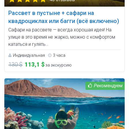
Рассвет в пустыне + сафари на
квадроциклах или багги (всё включено)
Сафари на рассвете — всегда хорошая идея! На
улице в это время не жарко, можно с комфортом
кататься и гулять…
Индивидуальная
3 часа
130 $
113,1 $
за экскурсию