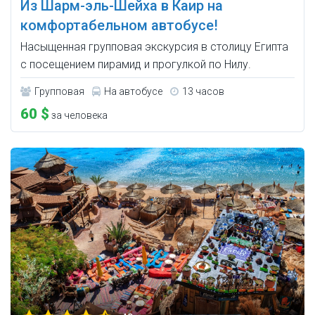
Из Шарм-эль-Шейха в Каир на
комфортабельном автобусе!
Насыщенная групповая экскурсия в столицу Египта
с посещением пирамид и прогулкой по Нилу.
Групповая
На автобусе
13 часов
60 $
за человека