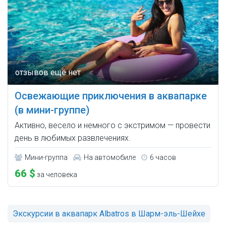
Освежающие приключения в аквапарке
(в мини-группе)
Активно, весело и немного с экстримом — провести
день в любимых развлечениях.
Мини-группа
На автомобиле
6 часов
66 $
за человека
Экскурсии в аквапарк Albatros в Шарм-эль-Шейхе