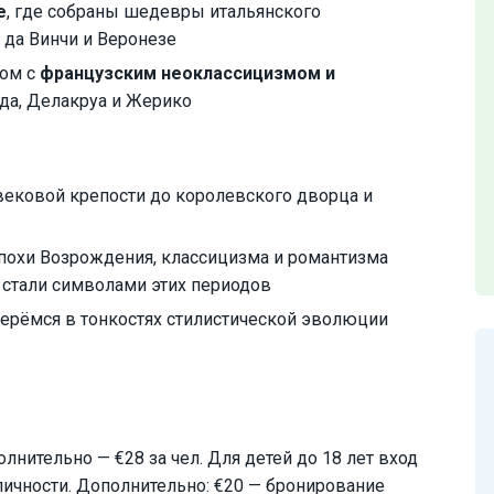
е
, где собраны шедевры итальянского
да Винчи и Веронезе
вом с
французским неоклассицизмом и
да, Делакруа и Жерико
вековой крепости до королевского дворца и
похи Возрождения, классицизма и романтизма
 стали символами этих периодов
берёмся в тонкостях стилистической эволюции
лнительно — €28 за чел. Для детей до 18 лет вход
личности. Дополнительно: €20 — бронирование