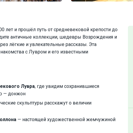
00 лет и прошёл путь от средневековой крепости до
идите античные коллекции, шедевры Возрождения и
ерез лёгкие и увлекательные рассказы. Эта
знакомства с Лувром и его известными
екового Лувра
, где увидим сохранившиеся
ю — донжон
реческие скульптуры расскажут о величии
поллона
— настоящей художественной жемчужиной