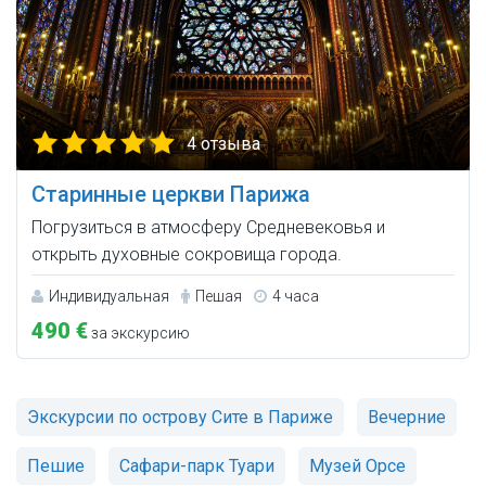
4 отзыва
Старинные церкви Парижа
Погрузиться в атмосферу Средневековья и
открыть духовные сокровища города.
Индивидуальная
Пешая
4 часа
490 €
за экскурсию
Экскурсии по острову Сите в Париже
Вечерние
Пешие
Сафари-парк Туари
Музей Орсе