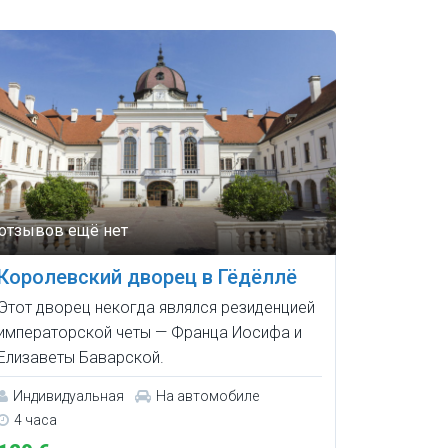
Королевский дворец в Гёдёллё
Этот дворец некогда являлся резиденцией
императорской четы — Франца Иосифа и
Елизаветы Баварской.
Индивидуальная
На автомобиле
4 часа