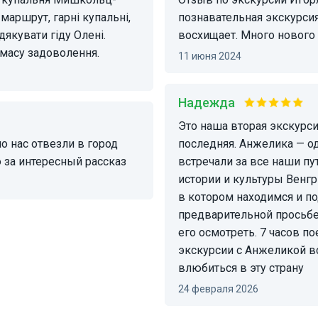
маршрут, гарні купальні,
познавательная экскурси
якувати гіду Олені.
восхищает. Много нового
 масу задоволення.
11 июня 2024
Надежда
Это наша вторая экскурсия с Анжеликой и, надеемся, что не
последняя. Анжелика — о
 за интересный рассказ
встречали за все наши пу
истории и культуры Венгри
в котором находимся и п
предварительной просьбе
его осмотреть. 7 часов 
экскурсии с Анжеликой вс
влюбиться в эту страну
24 февраля 2026