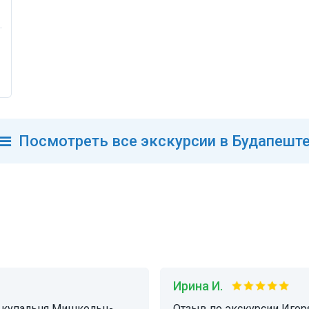
Посмотреть
все
экскурсии в Будапешт
Ирина И.
Отзыв по экскурсии Игоря Юрьевича: Очень интересная,