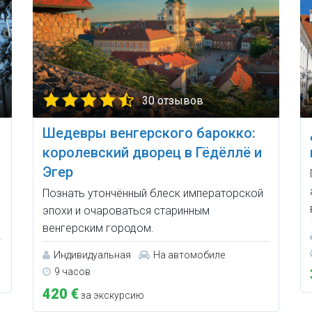
30 отзывов
Шедевры венгерского барокко:
королевский дворец в Гёдёллё и
Эгер
Познать утончённый блеск императорской
эпохи и очароваться старинным
венгерским городом.
Индивидуальная
На автомобиле
9 часов
420 €
за экскурсию