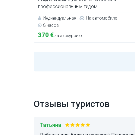
профессиональным гидом.
Индивидуальная
На автомобиле
8 часов
370 €
за экскурсию
Отзывы туристов
Татьяна
Доброго дня. Були на екскурсії Пещерная купальня Мишкольц-