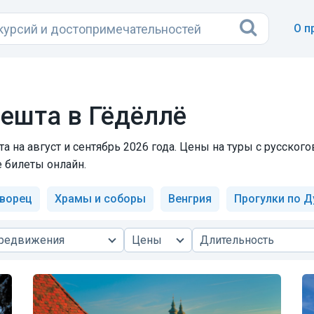
О п
пешта в Гёдёллё
а на август и сентябрь 2026 года. Цены на туры с русског
е билеты онлайн.
дворец
Храмы и соборы
Венгрия
Прогулки по 
ередвижения
Цены
Длительность