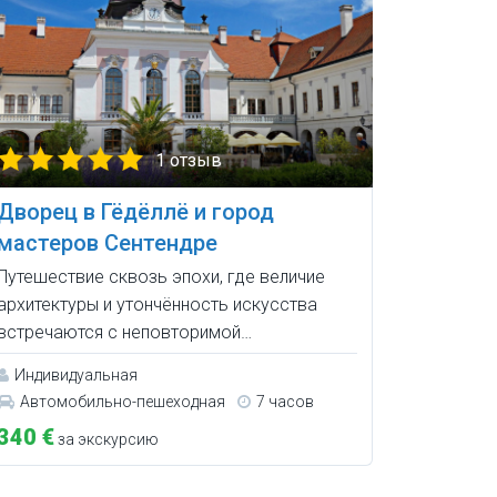
1 отзыв
Дворец в Гёдёллё и город
мастеров Сентендре
Путешествие сквозь эпохи, где величие
архитектуры и утончённость искусства
встречаются с неповторимой…
Индивидуальная
Автомобильно-пешеходная
7 часов
340 €
за экскурсию