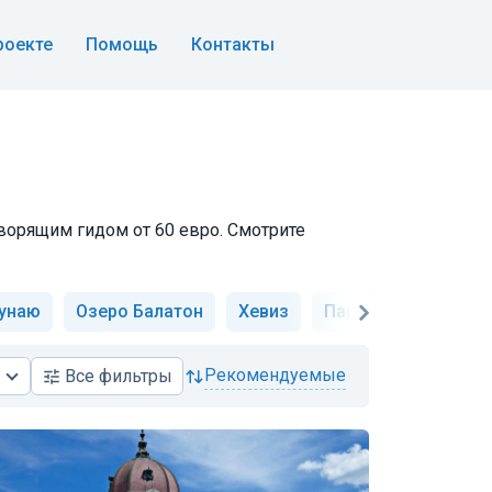
роекте
Помощь
Контакты
оворящим гидом от 60 евро. Смотрите
Дунаю
Озеро Балатон
Хевиз
Парламент
Исто
рекомендуемые
Все
фильтры