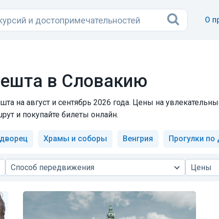
О п
пешта в Словакию
та на август и сентябрь 2026 года. Цены на увлекательн
рут и покупайте билеты онлайн.
 дворец
Храмы и соборы
Венгрия
Прогулки по
Способ передвижения
Цены