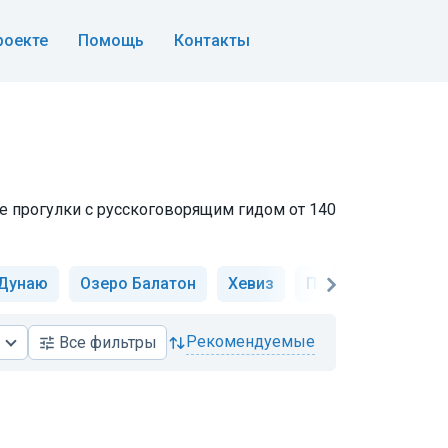
роекте
Помощь
Контакты
ые прогулки с русскоговорящим гидом от 140
 Дунаю
Озеро Балатон
Хевиз
Парламент
Ис
рекомендуемые
Все
фильтры