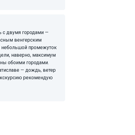
расным венгерским
о небольшой промежуток
дели, наверно, максимум
аны обоими городами.
атиславе — дождь, ветер
 Экскурсию рекомендую