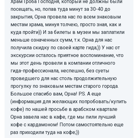
Храм Гроба Господня, который не должны были
посещать, но, попав туда минут за 30-40 до
закрытия, Орна провела нас по всем знаковым
местам храма, минуя толчею, просто зная, как и
куда пройти)) И за билеты в музеи мы заплатили
меньше означенных сумм, т.к. Орна для нас
получила скидку по своей карте гида;)) У нас от
экскурсии осталось приятное воспоминание, что
мы этот день провели в компании отличного
гида-профессионала, неспешно, без суеты
проведшего для нас столь продолжительную
прогулку по знаковым местам старого города.
Большое спасибо вам, Орна! P.S. А еще
(информация для желающих попробовать/купить
кофе) по нашей просьбе в арабском квартале
Орна завела нас в кафе, где мы пили лучший
кофе с кардамоном! Потом самостоятельно еще
раз приходили туда на кофе;))