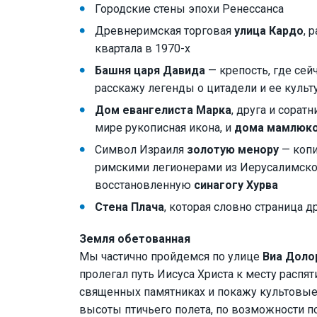
Городские стены эпохи Ренессанса
Древнеримская торговая
улица Кардо
, 
квартала в 1970-х
Башня царя Давида
— крепость, где сей
расскажу легенды о цитадели и ее культ
Дом евангелиста Марка
, друга и сорат
мире рукописная икона, и
дома мамлюк
Символ Израиля
золотую менору
— копи
римскими легионерами из Иерусалимско
восстановленную
синагогу Хурва
Стена Плача
, которая словно страница 
Земля обетованная
Мы частично пройдемся по улице
Виа Доло
пролегал путь Иисуса Христа к месту распят
священных памятниках и покажу культовые 
высоты птичьего полета, по возможности 