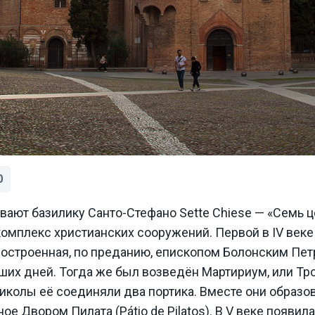
0
ают базилику Санто-Стефано Sette Chiese — «Семь ц
омплекс христианских сооружений. Первой в IV веке
 построенная, по преданию, епископом Болонским Пе
их дней. Тогда же был возведён Мартириум, или Тро
иколы её соединяли два портика. Вместе они образо
ое Двором Пилата (Pátio de Pilatos). В V веке появи