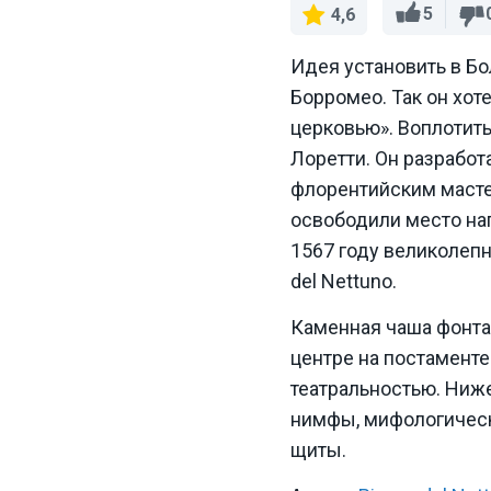
5
4,6
Идея установить в Б
Борромео. Так он хот
церковью». Воплотит
Лоретти. Он разработ
флорентийским маст
освободили место нап
1567 году великолеп
del Nettuno.
Каменная чаша фонтан
центре на постамент
театральностью. Ниж
нимфы, мифологическ
щиты.