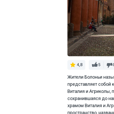
5
4,8
Жители Болоньи назыв
представляет собой к
Виталия и Агриколы,
сохранившаяся до наш
храмом Виталия и Агр
пространство, названн