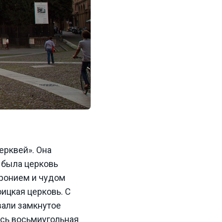
ерквей». Она
 была церковь
тронием и чудом
ицкая церковь. С
вали замкнутое
лась восьмиугольная