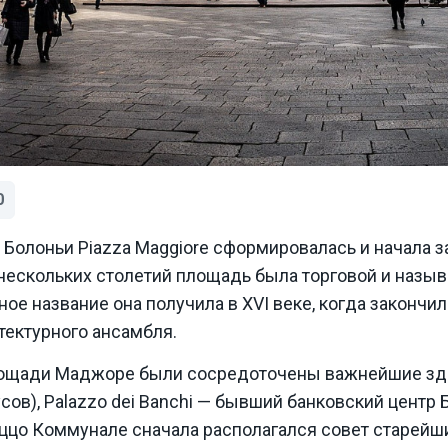
0
олоньи Piazza Maggiore сформировалась и начала зас
нескольких столетий площадь была торговой и назыв
е название она получила в XVI веке, когда закончи
тектурного ансамбля.
лощади Маджоре были сосредоточены важнейшие зда
усов), Palazzo dei Banchi — бывший банковский центр 
аццо Коммунале сначала располагался совет старейш