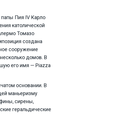
 папы Пия IV Карло
ления католической
Палермо Томазо
омпозиция создана
ное сооружение
 несколько домов. В
шую его имя — Piazza
нчатом основании. В
ущей маньеризму
фины, сирены,
пские геральдические