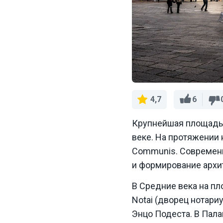
6
4,7
Крупнейшая площадь Б
веке. На протяжении 
Communis. Современно
и формирование архи
В Средние века на п
Notai (дворец нотари
Энцо Подеста. В Пал