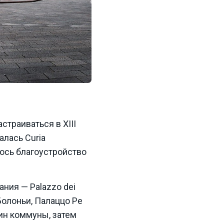
траиваться в XIII
алась Curia
лось благоустройство
ния — Palazzo dei
Болоньи, Палаццо Ре
ин коммуны, затем