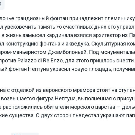
0
олонье грандиозный фонтан принадлежит племяннику
ел увековечить память «о счастливых днях его управ
ь в жизнь замысел кардинала взялся архитектор из 
ал конструкцию фонтана и акведука. Скульптурная к
ером-маньеристом Джамболоньей. Под монументаль
ротив Palazzo di Re Enzo, для этого пришлось снести
ный фонтан Нептуна украсил новую площадь, получив
а с отделкой из веронского мрамора стоит на ступе
е возвышается фигура Нептуна, выполненная с прис
е расположились обитатели морского царства — дель
ие существа. С двух сторон пьедестал украшают па