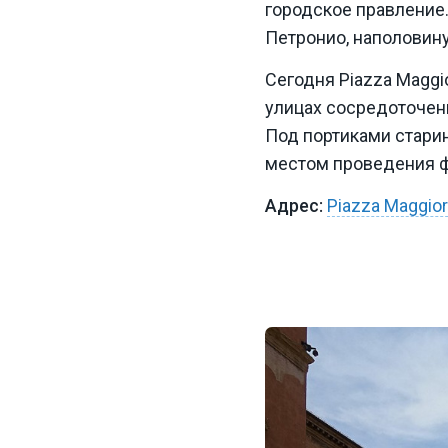
городское правление
Петронио, наполови
Сегодня Piazza Maggi
улицах сосредоточен
Под портиками стари
местом проведения ф
Piazza Maggio