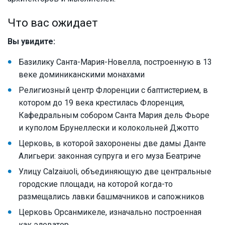
Что вас ожидает
Вы увидите:
Базилику Санта-Мария-Новелла, построенную в 13
веке доминиканскими монахами
Религиозный центр Флоренции с баптистерием, в
котором до 19 века крестилась Флоренция,
Кафедральным собором Санта Мария дель Фьоре
и куполом Брунеллески и колокольней Джотто
Церковь, в которой захоронены две дамы Данте
Алигьери: законная супруга и его муза Беатриче
Улицу Calzaiuoli, объединяющую две центральные
городские площади, на которой когда-то
размещались лавки башмачников и сапожников
Церковь Орсанмикеле, изначально построенная
как элеватор