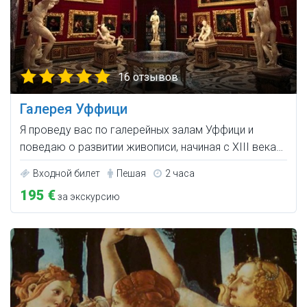
16 отзывов
Галерея Уффици
Я проведу вас по галерейных залам Уффици и
поведаю о развитии живописи, начиная с XIII века…
Входной билет
Пешая
2 часа
195 €
за экскурсию