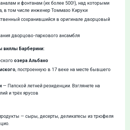
аналам и фонтанам (их более 500!), над которыми
а, в том числе инженер Томмазо Кируки
твенный сохранившийся в оригинале дворцовый
дания дворцово-паркового ансамбля
ы виллы Барберини:
еского
озера Альбано
мского
, построенную в 17 веке на месте бывшего
и
— Папской летней резиденции. Взглянете на
ий и трёх ярусов
продукты — сыры, десерты, деликатесы из трюфеля
цио.