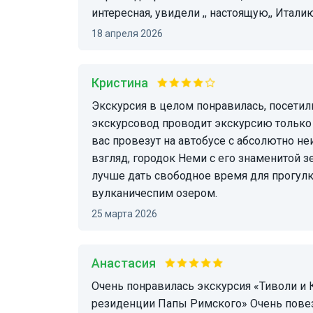
интересная, увидели ,, настоящую,, Итали
18 апреля 2026
Кристина
Экскурсия в целом понравилась, посетили за один день несколько красивых локаций. Но,
экскурсовод проводит экскурсию только 
вас провезут на автобусе с абсолютно н
взгляд, городок Неми с его знаменитой з
лучше дать свободное время для прогул
вулканичеспим озером.
25 марта 2026
Анастасия
Очень понравилась экскурсия «Тиволи и Кастель-Гандольфо: вилла д'Эсте и сады летней
резиденции Папы Римского» Очень повезл