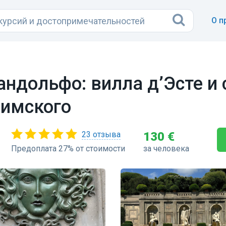
О п
андольфо: вилла д’Эсте и
Римского
23 отзыва
130 €
Предоплата 27% от стоимости
за человека