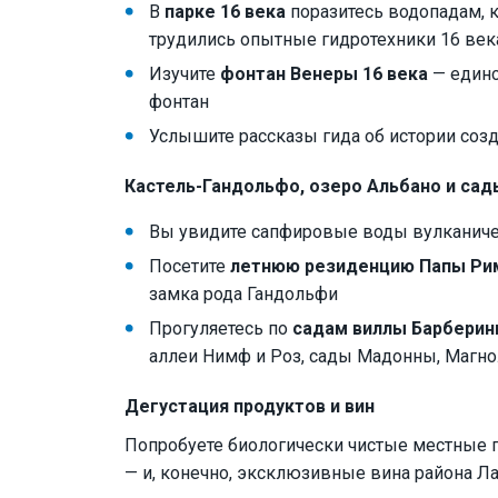
В
парке 16 века
поразитесь водопадам, к
трудились опытные гидротехники 16 век
Изучите
фонтан Венеры 16 века
— единс
фонтан
Услышите рассказы гида об истории соз
Кастель-Гандольфо, озеро Альбано и сад
Вы увидите сапфировые воды вулканич
Посетите
летнюю резиденцию Папы Ри
замка рода Гандольфи
Прогуляетесь по
садам виллы Барберин
аллеи Нимф и Роз, сады Мадонны, Магнол
Дегустация продуктов и вин
Попробуете биологически чистые местные 
— и, конечно, эксклюзивные вина района Ла