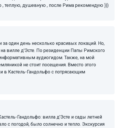
ю , теплую, душевную , после Рима рекомендую )))
на вилле д'Эсте. По резиденции Папы Римского
еинформативным аудиогидом. Также, на мой
емляникой не стоит посещения. Вместо этого
ки в Кастель-Гандольфо с потрясающим
о с погодой, было солнечно и тепло. Экскурсия