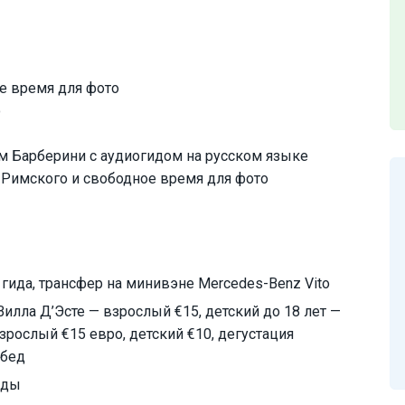
ое время для фото
о
ам Барберини с аудиогидом на русском языке
 Римского и свободное время для фото
гида, трансфер на минивэне Mercedes-Benz Vito
илла Д’Эсте — взрослый €15, детский до 18 лет —
зрослый €15 евро, детский €10, дегустация
обед
нды