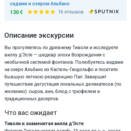
садами и озером Альбано
130 €
16 отзывов
Описание экскурсии
Вы прогуляетесь по древнему Тиволи и исследуете
виллу д’Эсте — шедевр эпохи Возрождения с
необычной системой фонтанов. Полюбуетесь видами
на озеро Альбано из Кастель-Гандольфо и посетите
бывшую летнюю резиденцию Пап. Завершит
путешествие дегустация локальных деликатесов (по
желанию): сыров, вин, блюд с трюфелем и
традиционных десертов.
Что вас ожидает
Тиволи и знаменитая вилла д’Эсте
История Тиволи уходит вглубь 13 века до н. э., когда