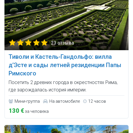
23 отзыва
Тиволи и Кастель-Гандольфо: вилла
д’Эсте и сады летней резиденции Папы
Римского
Посетить 2 древних города в окрестностях Рима,
где зарождалась история империи.
Мини-группа
На автомобиле
12 часов
130 €
за человека