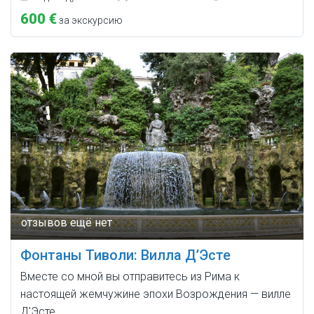
600 €
за экскурсию
Фонтаны Тиволи: Вилла Д’Эсте
Вместе со мной вы отправитесь из Рима к
настоящей жемчужине эпохи Возрождения — вилле
Д'Эсте.