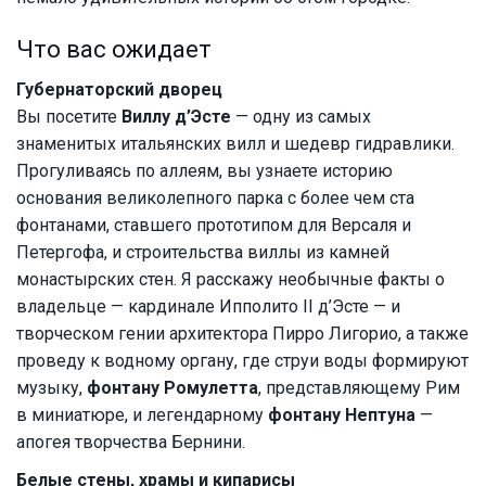
Что вас ожидает
Губернаторский дворец
Вы посетите
Виллу д’Эсте
— одну из самых
знаменитых итальянских вилл и шедевр гидравлики.
Прогуливаясь по аллеям, вы узнаете историю
основания великолепного парка с более чем ста
фонтанами, ставшего прототипом для Версаля и
Петергофа, и строительства виллы из камней
монастырских стен. Я расскажу необычные факты о
владельце — кардинале Ипполито II д’Эсте — и
творческом гении архитектора Пирро Лигорио, а также
проведу к водному органу, где струи воды формируют
музыку,
фонтану Ромулетта
, представляющему Рим
в миниатюре, и легендарному
фонтану Нептуна
—
апогея творчества Бернини.
Белые стены, храмы и кипарисы