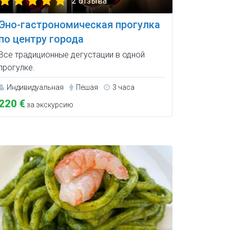
2 отзыва
Эно-гастрономическая прогулка
по центру города
Все традиционные дегустации в одной
прогулке.
Индивидуальная
Пешая
3 часа
220 €
за экскурсию