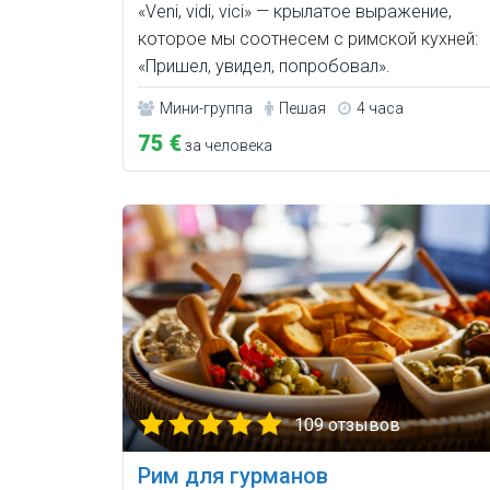
«Veni, vidi, vici» — крылатое выражение,
которое мы соотнесем с римской кухней:
«Пришел, увидел, попробовал».
Мини-группа
Пешая
4 часа
75 €
за человека
109 отзывов
Рим для гурманов