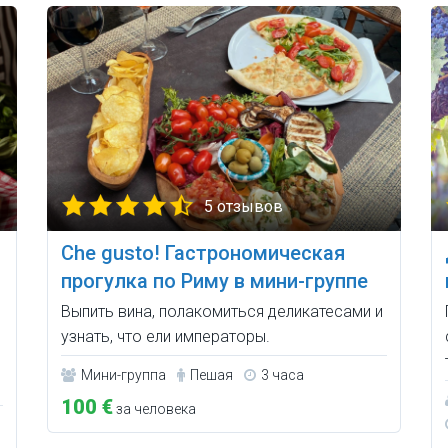
5 отзывов
Che gusto! Гастрономическая
прогулка по Риму в мини-группе
Выпить вина, полакомиться деликатесами и
узнать, что ели императоры.
Мини-группа
Пешая
3 часа
100 €
за человека