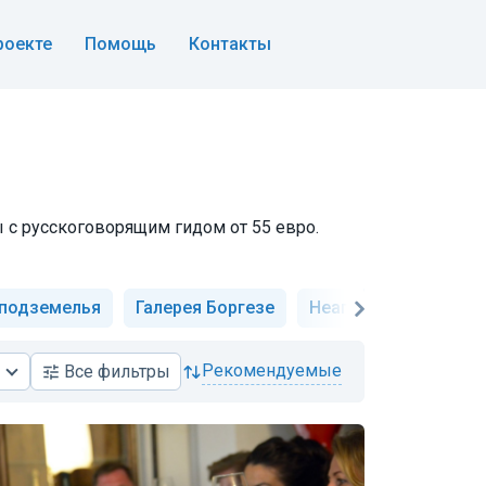
роекте
Помощь
Контакты
ы с русскоговорящим гидом от 55 евро.
 подземелья
Галерея Боргезе
Неаполь и Помпеи
рекомендуемые
Все
фильтры