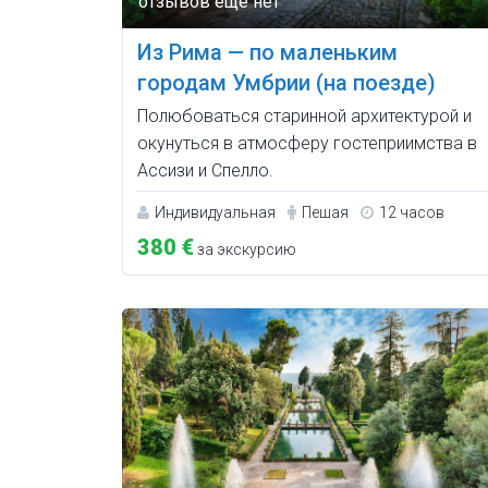
Из Рима — по маленьким
городам Умбрии (на поезде)
Полюбоваться старинной архитектурой и
окунуться в атмосферу гостеприимства в
Ассизи и Спелло.
Индивидуальная
Пешая
12 часов
380 €
за экскурсию