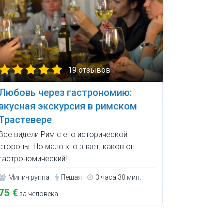
19 отзывов
Любовь через гастрономию:
вкусная экскурсия в римском
Трастевере
Все видели Рим с его исторической
стороны. Но мало кто знает, каков он
гастрономический!
Мини-группа
Пешая
3 часа 30 мин.
75 €
за человека