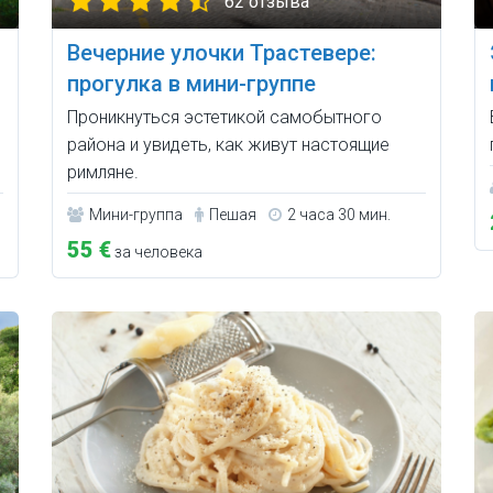
62 отзыва
Вечерние улочки Трастевере:
прогулка в мини-группе
Проникнуться эстетикой самобытного
района и увидеть, как живут настоящие
римляне.
Мини-группа
Пешая
2 часа 30 мин.
55 €
за человека