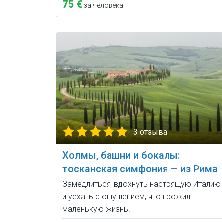
75 €
за человека
3 отзыва
Холмы, башни и бокалы:
тосканская симфония — из Рима
Замедлиться, вдохнуть настоящую Италию
и уехать с ощущением, что прожил
маленькую жизнь.