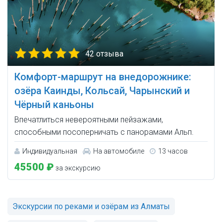
42 отзыва
Комфорт-маршрут на внедорожнике:
озёра Каинды, Кольсай, Чарынский и
Чёрный каньоны
Впечатлиться невероятными пейзажами,
способными посоперничать с панорамами Альп.
Индивидуальная
На автомобиле
13 часов
45500 ₽
за экскурсию
Экскурсии по реками и озёрам из Алматы