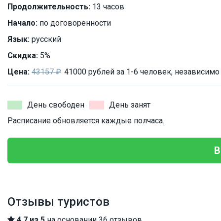
Продолжительность:
13 часов
Начало:
по договоренности
Язык:
русский
Скидка:
5%
Цена:
43157 ₽
41000 рублей за 1-6 человек, независимо
День свободен
День занят
Расписание обновляется каждые полчаса.
В
Отзывы туристов
4.7 из 5
на основании 36 отзывов