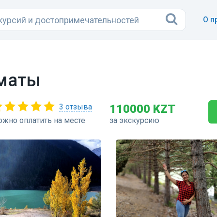
О п
лматы
3 отзыва
110000 KZT
жно оплатить на месте
за экскурсию