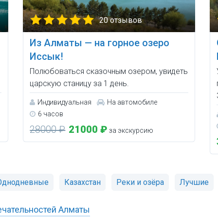
20 отзывов
Из Алматы — на горное озеро
Иссык!
Полюбоваться сказочным озером, увидеть
царскую станицу за 1 день.
Индивидуальная
На автомобиле
6 часов
28000 ₽
21000 ₽
за экскурсию
Однодневные
Казахстан
Реки и озёра
Лучшие
ечательностей Алматы