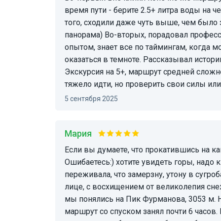
время пути - берите 2.5+ литра воды на 
того, сходили даже чуть выше, чем было з
панорама) Во-вторых, порадовал професси
опытом, знает все по таймингам, когда м
оказаться в темноте. Рассказывал истори
Экскурсия на 5+, маршрут средней сложн
тяжело идти, но проверить свои силы ил
5 сентября 2025
Мария
Если вы думаете, что прокатившись на канатке с Шымбулака и вы увидели горы?
Ошибаетесь:) хотите увидеть горы, надо к
переживала, что замерзну, утону в сугроб
лице, с восхищением от великолепия сне
мы понялись на Пик Фурманова, 3053 м. Н
маршрут со спуском занял почти 6 часов