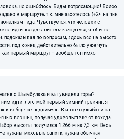
человека, не ошибётесь. Виды потрясающие! Более
адано в маршруте, т.к. мне захотелось (+2ч на пик
онализм гида. Чувствуется, что человек с
ожно идти, когда стоит возвращаться, чтобы не
и, подсказывал по вопросам, здесь все на высоте.
ости, под конец действительно было уже чуть
и как первый маршрут - вообще топ имхо
 ним идти :) это мой первый зимний трекинг: я
ах и вобще не поднимусь. В итоге с улыбкой на
жных вершин, получая удовольствие от похода,
абор высоты получился 1 266 м на 7,3 км. Весь
. Не нужны меховые сапоги, нужна обычная