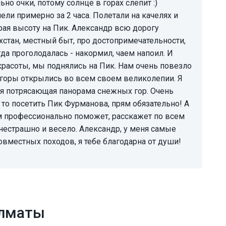
но очки, потому солнце в горах слепит :)
ли примерно за 2 часа. Полетали на качелях и
ирая высоту на Пик. Александр всю дорогу
стан, местный быт, про достопримечательности,
гда проголодалась - накормил, чаем напоил. И
красоты, мы поднялись на Пик. Нам очень повезло
и горы открылись во всем своем великолепии. Я
ся потрясающая панорама снежных гор. Очень
 то посетить Пик Фурманова, прям обязательно! А
м профессионально поможет, расскажет по всем
 нестрашно и весело. Александр, у меня самые
овместных походов, я тебе благодарна от души!
Алматы