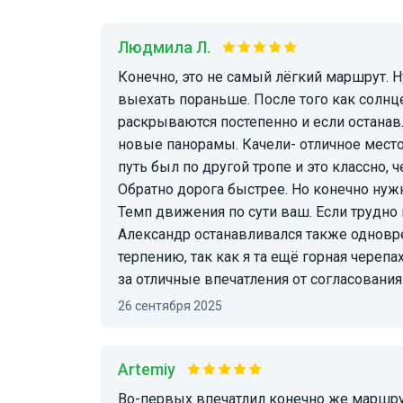
Людмила Л.
Конечно, это не самый лёгкий маршрут. Нужно действительно согласиться с гидом, и
выехать пораньше. После того как солнц
раскрываются постепенно и если останавл
новые панорамы. Качели- отличное место
путь был по другой тропе и это классно, 
Обратно дорога быстрее. Но конечно нуж
Темп движения по сути ваш. Если трудно
Александр останавливался также одновр
терпению, так как я та ещё горная череп
за отличные впечатления от согласования
26 сентября 2025
Artemiy
Во-первых впечатлил конечно же маршрут. По своему опыту, если не хотите экономить во