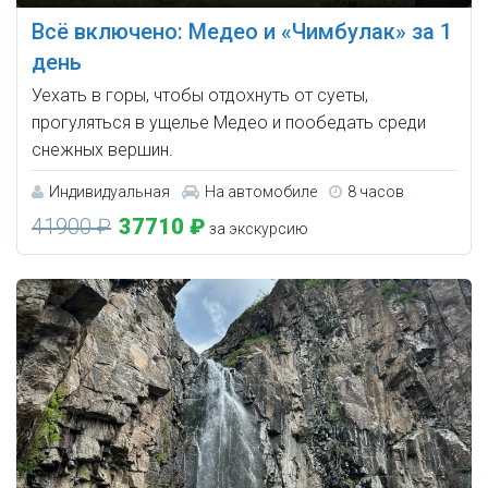
Всё включено: Медео и «Чимбулак» за 1
день
Уехать в горы, чтобы отдохнуть от суеты,
прогуляться в ущелье Медео и пообедать среди
снежных вершин.
Индивидуальная
На автомобиле
8 часов
41900 ₽
37710 ₽
за экскурсию