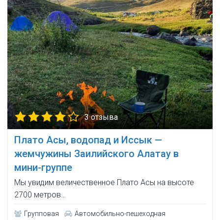
3 отзыва
Плато Асы, водопад и Иссык —
жемчужины Заилийского Алатау в
мини-группе
Мы увидим величественное Плато Асы на высоте
2700 метров…
Групповая
Автомобильно-пешеходная