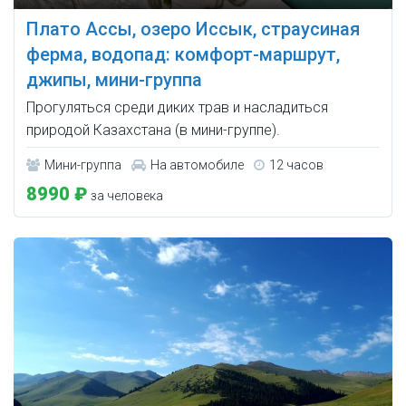
Плато Ассы, озеро Иссык, страусиная
ферма, водопад: комфорт-маршрут,
джипы, мини-группа
Прогуляться среди диких трав и насладиться
природой Казахстана (в мини-группе).
Мини-группа
На автомобиле
12 часов
8990 ₽
за человека