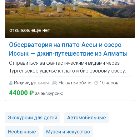
Обсерватория на плато Ассы и озеро
Иссык — джип-путешествие из Алматы
Отправиться за фантастическими видами через
Тургеньское ущелье к плато и бирюзовому озеру.
Индивидуальная
На автомобиле
10 часов
44000 ₽
за экскурсию
Экскурсии для детей
Автомобильные
Необычные
Музеи и искусство