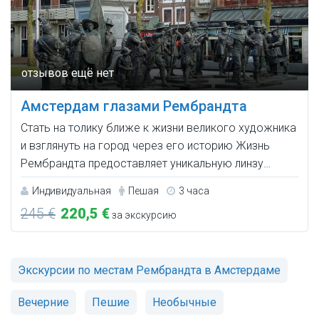
Амстердам глазами Рембрандта
Стать на толику ближе к жизни великого художника
и взглянуть на город через его историю Жизнь
Рембрандта предоставляет уникальную линзу…
Индивидуальная
Пешая
3 часа
245 €
220,5 €
за экскурсию
Экскурсии по местам Рембрандта в Амстердаме
Вечерние
Пешие
Необычные