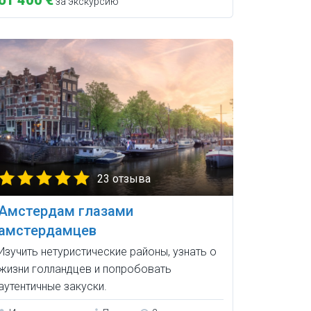
за экскурсию
23 отзыва
Амстердам глазами
амстердамцев
Изучить нетуристические районы, узнать о
жизни голландцев и попробовать
аутентичные закуски.