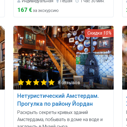
Индивидуальная
Пешая
1 час 30 мин.
167 €
за экскурсию
10%
8 отзывов
Нетуристический Амстердам.
Прогулка по району Йордан
Раскрыть секреты кривых зданий
Амстердама, побывать в доме на воде и
заглянуть в Музей сыра.