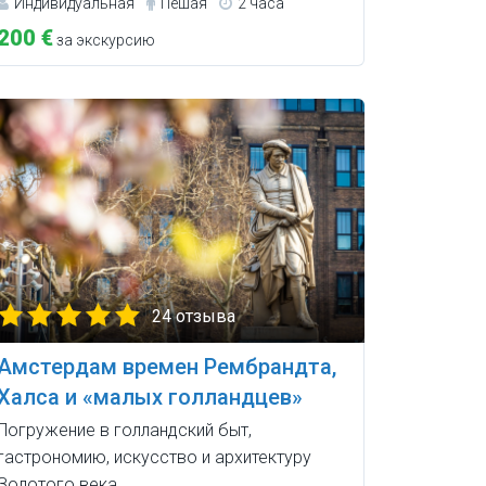
Индивидуальная
Пешая
2 часа
200 €
за экскурсию
24 отзыва
Амстердам времен Рембрандта,
Халса и «малых голландцев»
Погружение в голландский быт,
гастрономию, искусство и архитектуру
Золотого века.