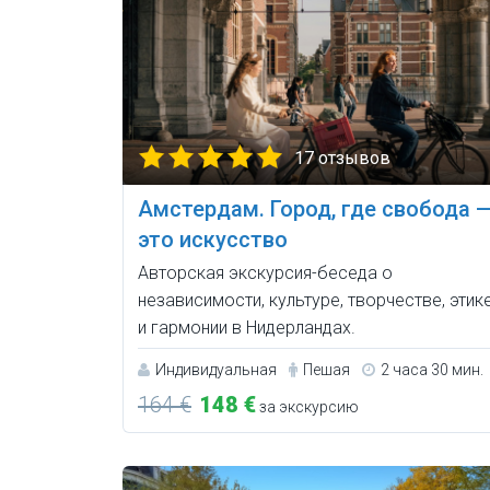
17 отзывов
Амстердам. Город, где свобода 
это искусство
Авторская экскурсия-беседа о
независимости, культуре, творчестве, этик
и гармонии в Нидерландах.
Индивидуальная
Пешая
2 часа 30 мин.
164 €
148 €
за экскурсию