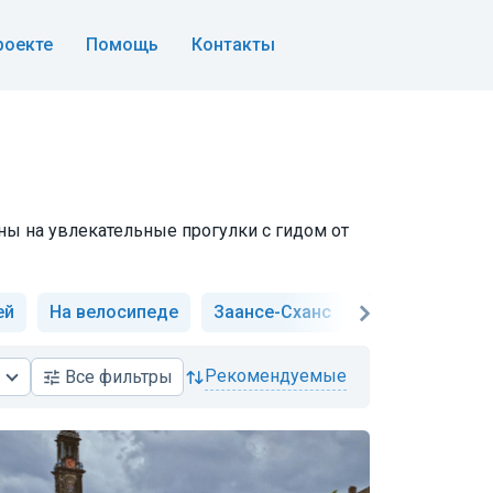
роекте
Помощь
Контакты
ны на увлекательные прогулки с гидом от
ей
На велосипеде
Заансе-Сханс
Парк цветов 
рекомендуемые
Все
фильтры