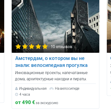
10 отзывов
Амстердам, о котором вы не
знали: велосипедная прогулка
Инновационные проекты, напечатанные
дома, архитектурные находки и пираты.
Индивидуальная
На велосипеде
4 часа
от 490 €
за экскурсию