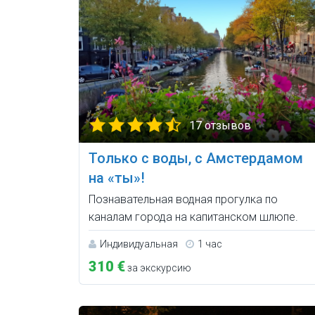
17 отзывов
Только с воды, с Амстердамом
на «ты»!
Познавательная водная прогулка по
каналам города на капитанском шлюпе.
Индивидуальная
1 час
310 €
за экскурсию