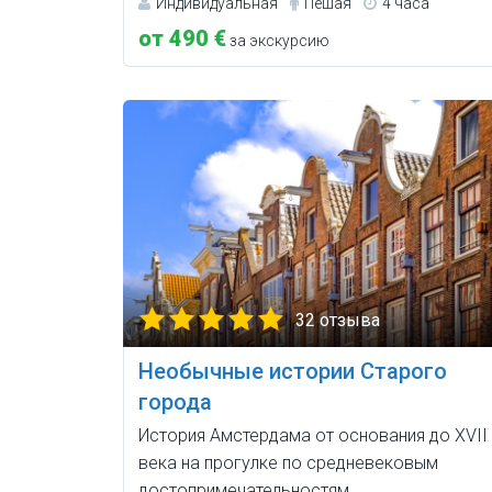
Индивидуальная
Пешая
4 часа
от 490 €
за экскурсию
32 отзыва
Необычные истории Старого
города
История Амстердама от основания до XVII
века на прогулке по средневековым
достопримечательностям.