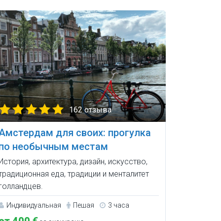
162 отзыва
Амстердам для своих: прогулка
по необычным местам
История, архитектура, дизайн, искусство,
традиционная еда, традиции и менталитет
голландцев.
Индивидуальная
Пешая
3 часа
от 400 €