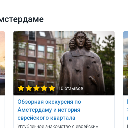
Амстердаме
10 отзывов
Обзорная экскурсия по
Амстердаму и история
еврейского квартала
Углубленное знакомство с еврейским