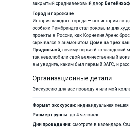
закрытый средневековый двор
Бегейнхоф
Город и горожане
История каждого города — это истории люде
особняк Рембрандта стал роковым для худо
проекты в России, как Корнелия Аренс бро
скрывался в знаменитом
Доме на трех кан
Прядильной
, почему первый голландский м
так невзлюбили свой величественный вокза
вы увидите, каким был первый ЗАГС, и рас
Организационные детали
Экскурсию для вас проведу я или мой колле
Формат экскурсии:
индивидуальная пешая
Размер группы:
до 4 человек
Дни проведения:
смотрите в календаре. Св