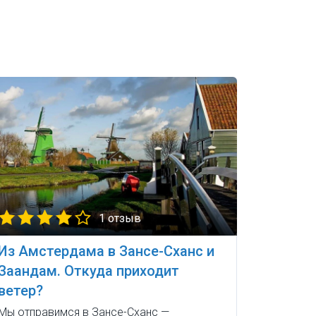
1 отзыв
Из Амстердама в Зансе-Сханс и
Заандам. Откуда приходит
ветер?
Мы отправимся в Зансе-Сханс —