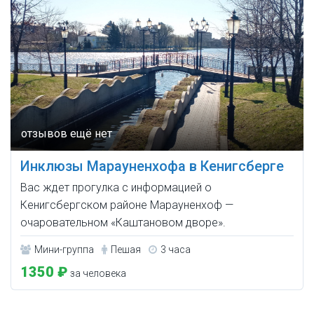
Инклюзы Марауненхофа в Кенигсберге
Вас ждет прогулка с информацией о
Кенигсбергском районе Марауненхоф —
очаровательном «Каштановом дворе».
Мини-группа
Пешая
3 часа
1350 ₽
за человека