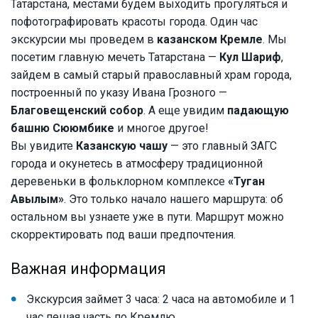
Татарстана, местами будем выходить прогуляться и
пофотографировать красоты города. Один час
экскурсии мы проведем в
казанском Кремле
. Мы
посетим главную мечеть Татарстана —
Кул Шариф
,
зайдем в самый старый православный храм города,
построенный по указу Ивана Грозного —
Благовещенский собор
. А еще увидим
падающую
башню Сююмбике
и многое другое!
Вы увидите
Казанскую чашу
— это главный ЗАГС
города и окунетесь в атмосферу традиционной
деревеньки в фольклорном комплексе
«Туган
Авылым»
. Это только начало нашего маршрута: об
остальном вы узнаете уже в пути. Маршрут можно
скорректировать под ваши предпочтения.
Важная информация
Экскурсия займет 3 часа: 2 часа на автомобиле и 1
час пешая часть по Кремлю.