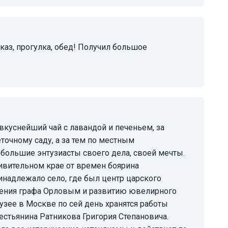
очному саду, а за тем по местным
 большие энтузиасты своего дела, своей мечты.
ивительном крае от времен боярина
ринадлежало село, где был центр царского
адения графа Орловым и развитию ювелирного
музее в Москве по сей день хранятся работы
рестьянина Ратникова Григория Степановича.