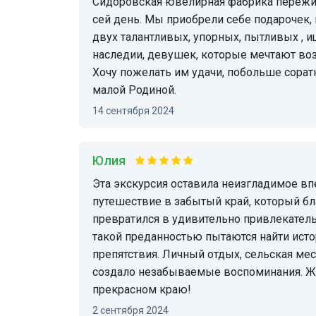
Сидоровская ювелирная фабрика пережил
сей день. Мы приобрели себе подарочек,
двух талантливых, упорных, пытливых ,
наследии, девушек, которые мечтают во
Хочу пожелать им удачи, побольше сора
малой Родиной.
14 сентября 2024
Юлия
Эта экскурсия оставила неизгладимое впечатление! Невероятно душевное и теплое
путешествие в забытый край, который б
превратился в удивительно привлекатель
такой преданностью пытаются найти истор
препятствия. Личный отдых, сельская мес
создало незабываемые воспоминания. Же
прекрасном краю!
2 сентября 2024