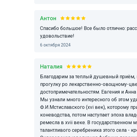
Антон
Спасибо большое! Все было отлично: рассказ, прогулка, обед! Получил большое
удовольствие!
6 октября 2024
Наталия
Благодарим за теплый душевный приём, вкуснейший чай с лавандой и печеньем, за
прогулку ро лекарственно-овощному-цвет
достопримечательностям. Евгения и Анна
Мы узнали много интересного об этом уд
Ф.И.Мстиславского (xvi век), которому п
коневодства, потом наступает эпоха вл
ремесла в xvii веке. В государственном 
талантливого серебреника этого села - к