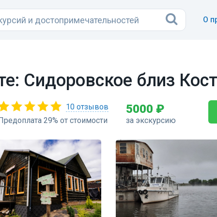
О п
рте: Сидоровское близ Ко
10 отзывов
5000 ₽
Предоплата 29% от стоимости
за экскурсию