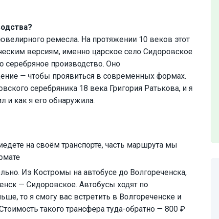
водства?
ювелирного ремесла. На протяжении 10 веков этот
ческим версиям, именно царское село Сидоровское
о серебряное производство. Оно
дение — чтобы проявиться в современных формах.
вского серебряника 18 века Григория Ратькова, и я
л и как я его обнаружила.
риедете на своём транспорте, часть маршрута мы
рмате
льно. Из Костромы на автобусе до Волгореченска,
енск — Сидоровское. Автобусы ходят по
ьше, то я смогу вас встретить в Волгореченске и
Стоимость такого трансфера туда-обратно — 800 ₽