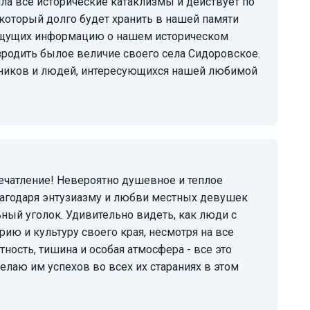
а все исторические катаклизмы и действует по
 который долго будет хранить в нашей памяти
 ищущих информацию о нашем историческом
зродить былое величие своего села Сидоровское.
тников и людей, интересующихся нашей любимой
лагодаря энтузиазму и любви местных девушек
ный уголок. Удивительно видеть, как люди с
ию и культуру своего края, несмотря на все
тность, тишина и особая атмосфера - все это
лаю им успехов во всех их стараниях в этом