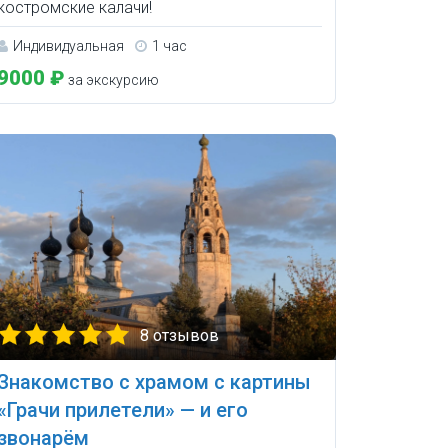
костромские калачи!
Индивидуальная
1 час
9000 ₽
за экскурсию
8 отзывов
Знакомство с храмом с картины
«Грачи прилетели» — и его
звонарём