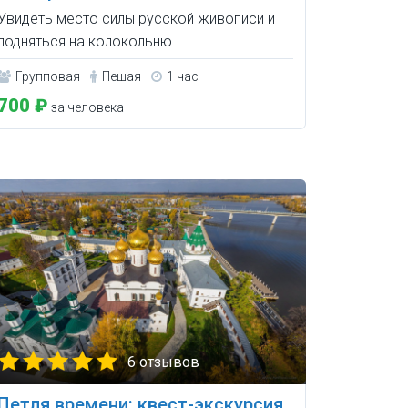
Увидеть место силы русской живописи и
подняться на колокольню.
Групповая
Пешая
1 час
700 ₽
за человека
6 отзывов
Петля времени: квест-экскурсия