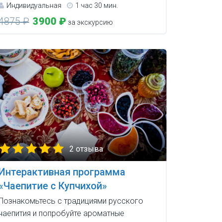
Индивидуальная
1 час 30 мин.
4875 ₽
3900 ₽
за экскурсию
2 отзыва
Интерактивная программа
«Чаепитие с Купчихой»
Познакомьтесь с традициями русского
чаепития и попробуйте ароматные