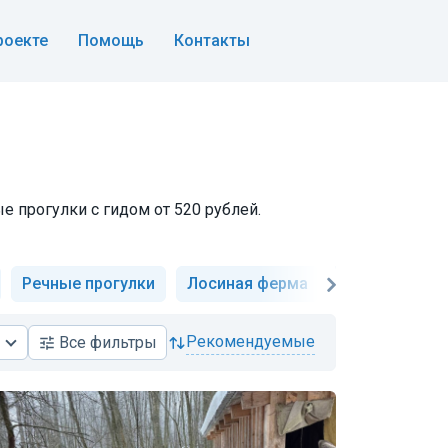
роекте
Помощь
Контакты
е прогулки с гидом от 520 рублей.
Речные прогулки
Лосиная ферма
Терем Снегур
рекомендуемые
Все
фильтры