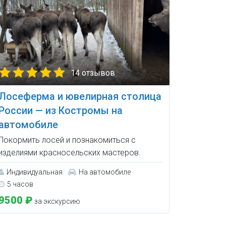
14 отзывов
Лосеферма и ювелирная столица
России — из Костромы на
автомобиле
Покормить лосей и познакомиться с
изделиями красносельских мастеров.
Индивидуальная
На автомобиле
5 часов
9500 ₽
за экскурсию