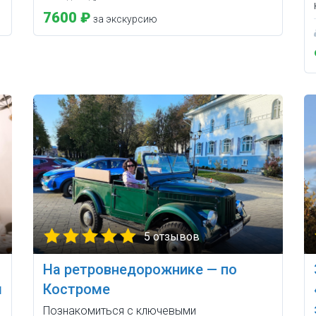
7600 ₽
за экскурсию
5 отзывов
На ретровнедорожнике — по
м
Костроме
Познакомиться с ключевыми