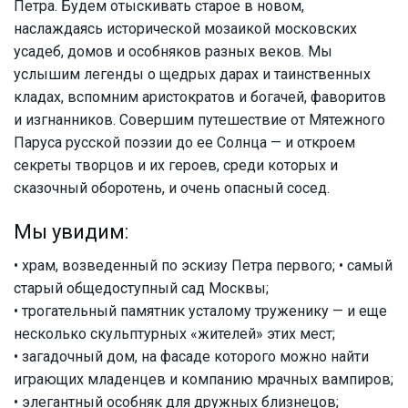
Петра. Будем отыскивать старое в новом,
наслаждаясь исторической мозаикой московских
усадеб, домов и особняков разных веков. Мы
услышим легенды о щедрых дарах и таинственных
кладах, вспомним аристократов и богачей, фаворитов
и изгнанников. Совершим путешествие от Мятежного
Паруса русской поэзии до ее Солнца — и откроем
секреты творцов и их героев, среди которых и
сказочный оборотень, и очень опасный сосед.
Мы увидим:
• храм, возведенный по эскизу Петра первого; • самый
старый общедоступный сад Москвы;
• трогательный памятник усталому труженику — и еще
несколько скульптурных «жителей» этих мест;
• загадочный дом, на фасаде которого можно найти
играющих младенцев и компанию мрачных вампиров;
• элегантный особняк для дружных близнецов;