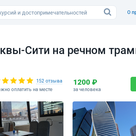
О п
квы-Сити на речном трамв
152 отзыва
1200 ₽
жно оплатить на месте
за человека