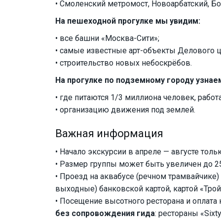
• Смоленский метромост, Новоарбатский, Б
На пешеходной прогулке мы увидим:
• все башни «Москва-Сити»;
• самые известные арт-объекты Делового ц
• строительство новых небоскрёбов.
На прогулке по подземному городу узнае
• где питаются 1/3 миллиона человек, раб
• организацию движения под землей.
Важная информация
• Начало экскурсии в апреле — августе толь
• Размер группы может быть увеличен до 2
• Проезд на аквабусе (речном трамвайчике)
выходные) банковской картой, картой «Трой
• Посещение высотного ресторана и оплата
без сопровождения гида
: рестораны «Sixt