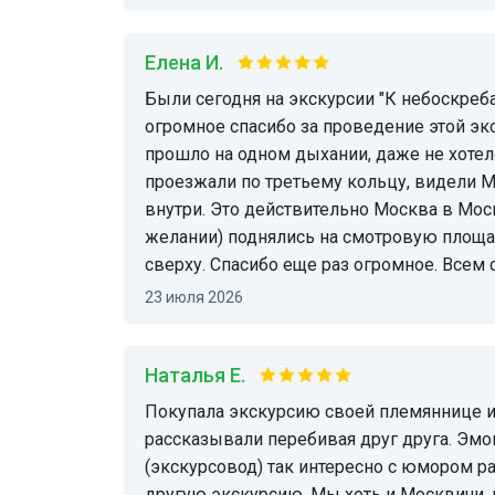
Елена И.
Были сегодня на экскурсии "К небоскребам Москва-Сити" с гидом Сергеем. Ему отдельное
огромное спасибо за проведение этой экс
прошло на одном дыхании, даже не хотел
проезжали по третьему кольцу, видели Мо
внутри. Это действительно Москва в Моск
желании) поднялись на смотровую площа
сверху. Спасибо еще раз огромное. Всем 
23 июля 2026
Наталья Е.
Покупала экскурсию своей племяннице и ее двум сыновьям. Они в восторге. Мальчишки
рассказывали перебивая друг друга. Эмо
(экскурсовод) так интересно с юмором ра
другую экскурсию. Мы хоть и Москвичи, н