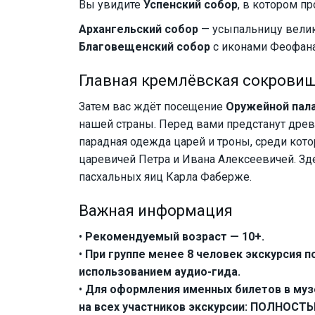
Вы увидите
Успенский собор
, в котором п
Архангельский собор
— усыпальницу велик
Благовещенский собор
с иконами Феофана
Главная кремлёвская сокрови
Затем вас ждёт посещение
Оружейной пал
нашей страны. Перед вами предстанут дре
парадная одежда царей и троны, среди кот
царевичей Петра и Ивана Алексеевичей. Зд
пасхальных яиц Карла Фаберже.
Важная информация
•
Рекомендуемый возраст — 10+.
•
При группе менее 8 человек экскурсия п
использованием аудио-гида.
•
Для оформления именных билетов в муз
на всех участников экскурсии: ПОЛНОСТЬ