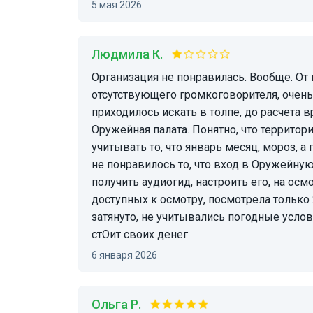
5 мая 2026
Людмила К.
Организация не понравилась. Вообще. От выбранного маршрута, в плане скопления людей,
отсутствующего громкоговорителя, очен
приходилось искать в толпе, до расчета 
Оружейная палата. Понятно, что территор
учитывать то, что январь месяц, мороз, а
не понравилось то, что вход в Оружейную 
получить аудиогид, настроить его, на осмо
доступных к осмотру, посмотрела только 
затянуто, не учитывались погодные услови
стОит своих денег
6 января 2026
Ольга Р.