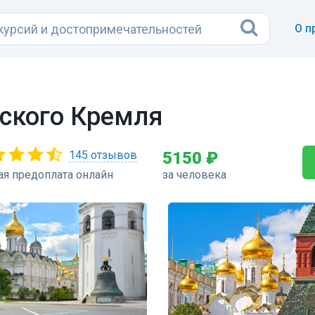
О п
ского Кремля
145 отзывов
5150 ₽
ая предоплата онлайн
за человека