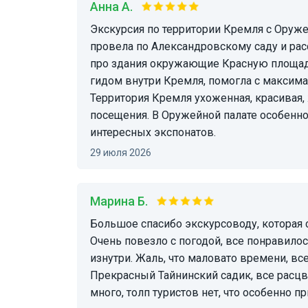
Анна А.
Экскурсия по территории Кремля с Оружейной палатой понравилась. Гид встретила и
провела по Александровскому саду и рас
про здания окружающие Красную площадь
гидом внутри Кремля, помогла с макси
Территория Кремля ухоженная, красивая,
посещения. В Оружейной палате особенно
интересных экспонатов.
29 июля 2026
Марина Б.
Большое спасибо экскурсоводу, которая сопровождала группу до Боровицких ворот.
Очень повезло с погодой, все понравило
изнутри. Жаль, что маловато времени, вс
Прекрасный Тайнинский садик, все расцв
много, толп туристов нет, что особенно 