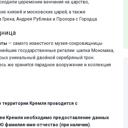
роходили церемонии венчания на царство,
их князей и московских царей, а также
 Грека, Андрея Рублева и Прохора с Городца.
щница
аты
— самого известного музея-сокровищницы
внейшие государственные регалии: шапка Мономаха,
орых уникальный двойной серебряный трон
есь же хранится парадное вооружение и коллекция
о территории Кремля проводится с
еи Кремля необходимо предоставление данных
Ю фамилия-имя-отчество (при наличии).