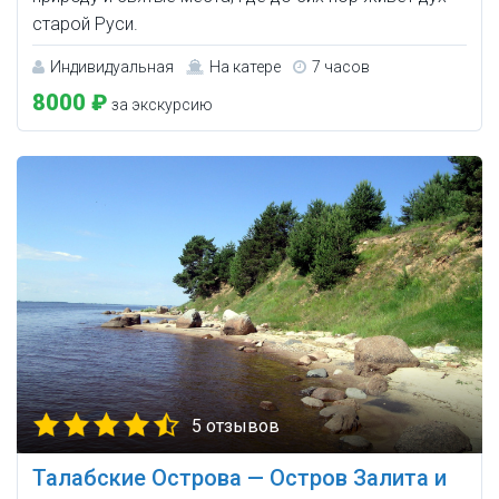
старой Руси.
Индивидуальная
На катере
7 часов
8000 ₽
за экскурсию
5 отзывов
Талабские Острова — Остров Залита и