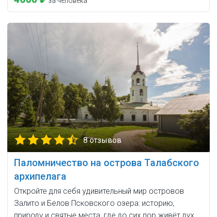
за человека
8 отзывов
Паломничество на острова Талабского
архипелага
Откройте для себя удивительный мир островов
Залито и Белов Псковского озера: историю,
природу и святые места, где до сих пор живёт дух