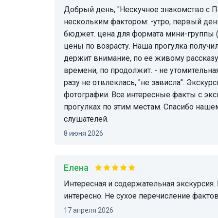
Добрый день, "Нескучное знакомство с Петербургом" для нас стало отличным выбором, по
нескольким фактором: -утро, первый день
бюджет. цена для формата мини-группы ( 
цены по возрасту. Наша прогулка получи
держит внимание, по ее живому рассказу
времени, по продолжит. - не утомительн
разу не отвлеклась, "не зависла". Экску
фотографии. Все интересные факты с эк
прогулках по этим местам. Спасибо наше
слушателей.
8 июня 2026
Елена
Интересная и содержательная экскурсия. Была с ребенком 7 лет, ему тоже было очень
интересно. Не сухое перечисление фактов
17 апреля 2026