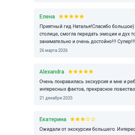
Елена
Приятный гид Наталья!Спасибо большое) В увлекательном рассказе о главном в северной
столице, смогла передать эмоции и дух 
занимательно и очень достойно!!! Супер!!
26 марта 2026
Alexandra
Очень понравилась экскурсия и мне и ребёнку, время пролетело незаметно. Много
интересных фактов, прекрасное повеств
21 декабря 2025
Екатерина
Ожидали от экскурсии большего. Интересных фактов не так уж и много. Кое-что