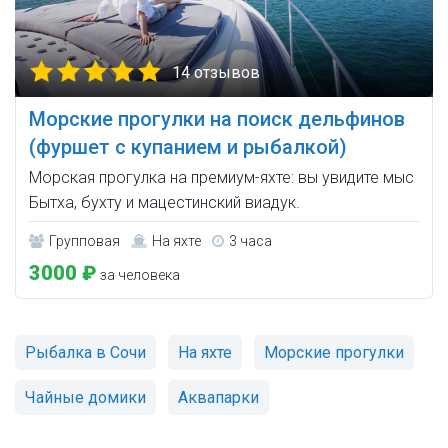
14 отзывов
Морские прогулки на поиск дельфинов
(фуршет с купанием и рыбалкой)
Морская прогулка на премиум-яхте: вы увидите мыс
Бытха, бухту и мацестинский виадук.
Групповая
На яхте
3 часа
3000 ₽
за человека
Рыбалка в Сочи
На яхте
Морские прогулки
Чайные домики
Аквапарки