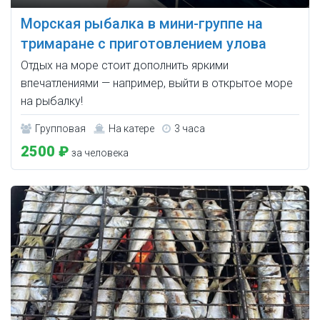
Морская рыбалка в мини-группе на
тримаране с приготовлением улова
Отдых на море стоит дополнить яркими
впечатлениями — например, выйти в открытое море
на рыбалку!
Групповая
На катере
3 часа
2500 ₽
за человека