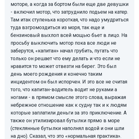
моторе, а когда за бортом были еще две девушки
- включил мотор, что затруднило подьем на катер.
Там итак ступенька короткая, что надо умудриться
туда взгромоздиться из моря, так еще и
бензиновый выхлоп всей мощью бьет в лицо. На
просьбу выключить мотор пока все люди не
заберутся, «капитан» начал грубить, пугать что
только он решает что ему делать и что если не
нравится то может отвезти на берег. Это был
день моего рождения и конечно таким
инцидентом он был испорчен. И это все не считая
того, что капитан-водитель водит не руками а
ногами - в прямом смысле этого слова, выражая
небрежное отношение как к судну так и к людям
которые заплатили деньги за это приключение. А
также он утилизировал бутылки прямо в море
(стеклянные бутылки наполнял водой и они шли
на дно). Сказал, что это «нормальная практика».