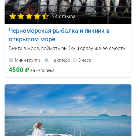
24 отзыва
Черноморская рыбалка и пикник в
открытом море
Выйти в море, поймать рыбку и сразу же её съесть.
Мини-группа
На катере
3 часа
4500 ₽
за человека