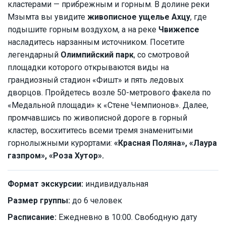
кластерами — прибрежным и горным. В долине реки
Мзымта вы увидите
живописное ущелье Ахцу
, где
подышите горным воздухом, а на реке
Чвижепсе
насладитесь нарзанным источником. Посетите
легендарный
Олимпийский парк
, со смотровой
площадки которого открываются виды на
грандиозный стадион «Фишт» и пять ледовых
дворцов. Пройдетесь возле 50-метрового факела по
«Медальной площади» к «Стене Чемпионов». Далее,
промчавшись по живописной дороге в горный
кластер, восхититесь всеми тремя знаменитыми
горнолыжными курортами:
«Красная Поляна», «Лаура
газпром», «Роза Хутор».
Формат экскурсии:
индивидуальная
Размер группы:
до 6 человек
Расписание:
Ежедневно в 10:00. Свободную дату