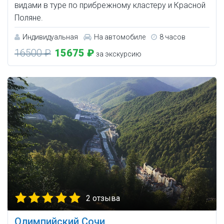
видами в туре по прибрежному кластеру и Красной
Поляне.
Индивидуальная
На автомобиле
8 часов
16500 ₽
15675 ₽
за экскурсию
2 отзыва
Олимпийский Сочи