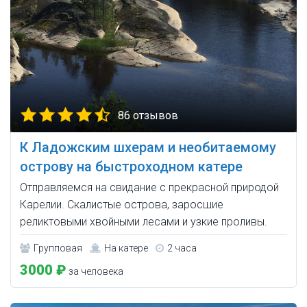
86 отзывов
К Ладожским шхерам и необитаемому
острову на быстроходном катере
Отправляемся на свидание с прекрасной природой
Карелии. Скалистые острова, заросшие
реликтовыми хвойными лесами и узкие проливы.
Групповая
На катере
2 часа
3000 ₽
за человека