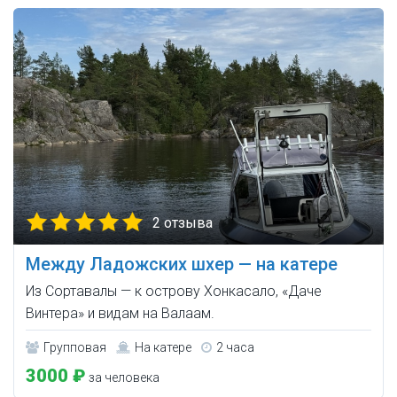
2 отзыва
Между Ладожских шхер — на катере
Из Сортавалы — к острову Хонкасало, «Даче
Винтера» и видам на Валаам.
Групповая
На катере
2 часа
3000 ₽
за человека