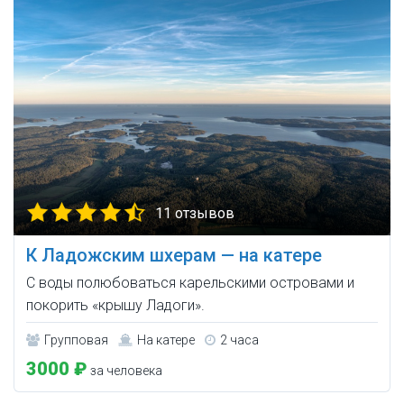
11 отзывов
К Ладожским шхерам — на катере
С воды полюбоваться карельскими островами и
покорить «крышу Ладоги».
Групповая
На катере
2 часа
3000 ₽
за человека