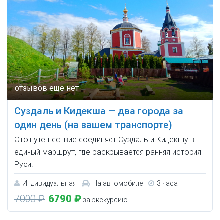
Суздаль и Кидекша — два города за
один день (на вашем транспорте)
Это путешествие соединяет Суздаль и Кидекшу в
единый маршрут, где раскрывается ранняя история
Руси.
Индивидуальная
На автомобиле
3 часа
7000 ₽
6790 ₽
за экскурсию