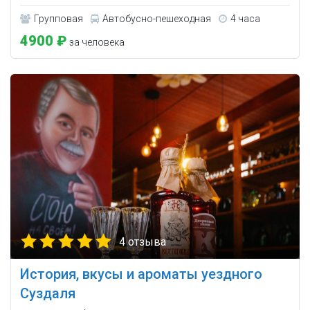
Групповая
Автобусно-пешеходная
4 часа
4900 ₽
за человека
4 отзыва
История, вкусы и ароматы уездного
Суздаля