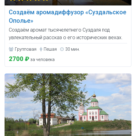
Создаём аромадиффузор «Суздальское
Ополье»
Создаём аромат тысячелетнего Суздаля под
увлекательный рассказ о его исторических вехах.
Групповая
Пешая
30 мин.
2700 ₽
за человека