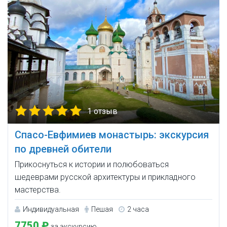
1 отзыв
Спасо-Евфимиев монастырь: экскурсия
по древней обители
Прикоснуться к истории и полюбоваться
шедеврами русской архитектуры и прикладного
мастерства.
Индивидуальная
Пешая
2 часа
7750 ₽
за экскурсию