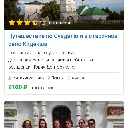
6 отзывов
Путешествие по Суздалю и в старинное
село Кидекша
Познакомиться с суздальскими
достопримечательностями и побывать в
резиденции Юрия Долгорукого.
Индивидуальная
Пешая
4 часа
9100 ₽
за экскурсию