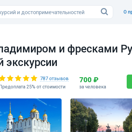
О п
ладимиром и фресками Ру
й экскурсии
787 отзывов
700 ₽
Предоплата 25% от стоимости
за человека