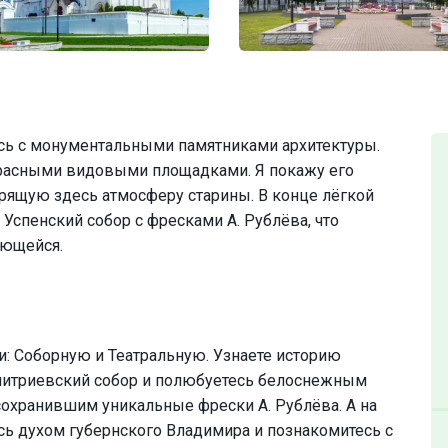
усь с монументальными памятниками архитектуры.
красными видовыми площадками. Я покажу его
арящую здесь атмосферу старины. В конце лёгкой
Успенский собор с фресками А. Рублёва, что
ающейся.
: Соборную и Театральную. Узнаете историю
митриевский собор и полюбуетесь белоснежным
охранившим уникальные фрески А. Рублёва. А на
сь духом губернского Владимира и познакомитесь с