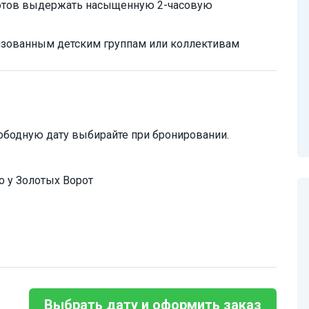
 готов выдержать насыщенную 2-часовую
анизованным детским группам или коллективам
ободную дату выбирайте при бронировании.
о у Золотых Ворот
Выбрать дату и оформить заказ