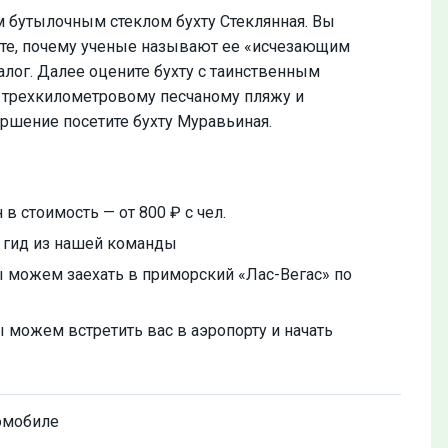
бутылочным стеклом бухту Стеклянная. Вы
аете, почему ученые называют ее «исчезающим
алог. Далее оцените бухту с таинственным
о трехкилометровому песчаному пляжу и
ршение посетите бухту Муравьиная.
в стоимость — от 800 ₽ с чел.
й гид из нашей команды
ы можем заехать в приморский «Лас-Вегас» по
ы можем встретить вас в аэропорту и начать
омобиле