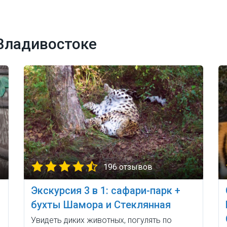
Владивостоке
196 отзывов
Экскурсия 3 в 1: сафари-парк +
бухты Шамора и Стеклянная
Увидеть диких животных, погулять по