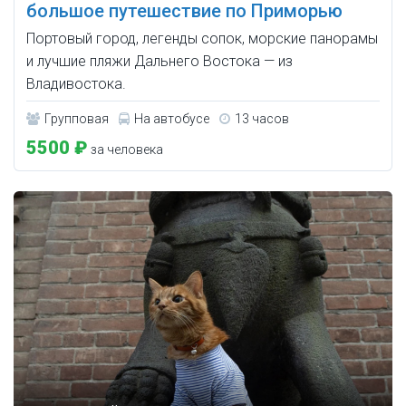
большое путешествие по Приморью
Портовый город, легенды сопок, морские панорамы
и лучшие пляжи Дальнего Востока — из
Владивостока.
Групповая
На автобусе
13 часов
5500 ₽
за человека