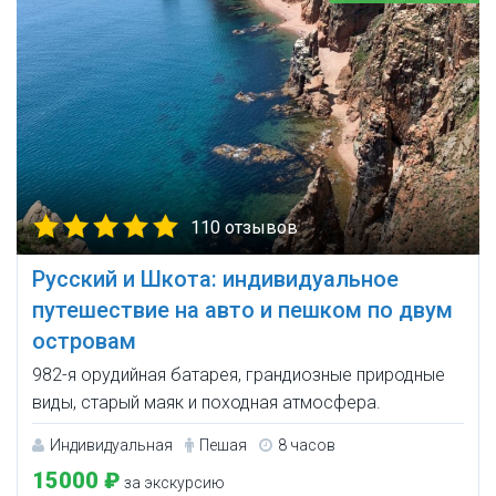
110 отзывов
Русский и Шкота: индивидуальное
путешествие на авто и пешком по двум
островам
982-я орудийная батарея, грандиозные природные
виды, старый маяк и походная атмосфера.
Индивидуальная
Пешая
8 часов
15000 ₽
за экскурсию