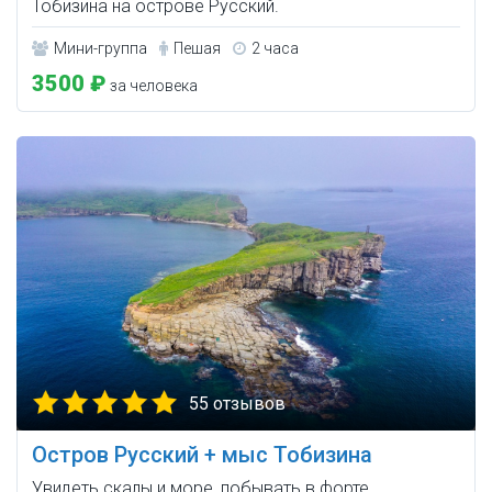
Тобизина на острове Русский.
Мини-группа
Пешая
2 часа
3500 ₽
за человека
55 отзывов
Остров Русский + мыс Тобизина
Увидеть скалы и море, побывать в форте