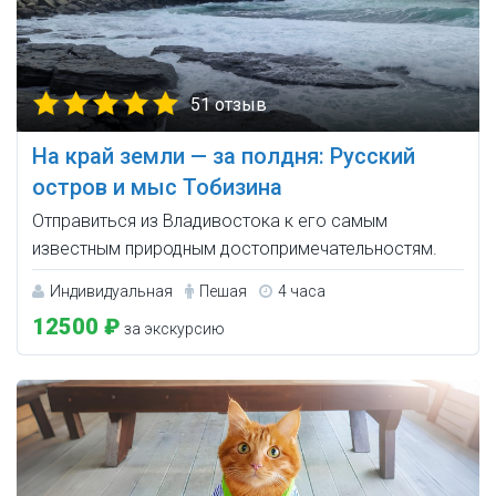
51 отзыв
На край земли — за полдня: Русский
остров и мыс Тобизина
Отправиться из Владивостока к его самым
известным природным достопримечательностям.
Индивидуальная
Пешая
4 часа
12500 ₽
за экскурсию