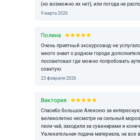
(но возможно их нет), или погода не распо
9 марта 2026
Полина
очень приятный экскурсовод-не успугался гулять нас в -10-12. маршрут был насыщенный,
много знает о родном городе дополнител
посоветовал где можно попробовать аут
советую
23 февраля 2026
Виктория
Спасибо большое Алексею за интересную и информативную экскурсию. Все прошло
великолепно несмотря на сильный мороз.
пили чай, заходили за сувенирами и кон
Увлекательная подача материала, на все