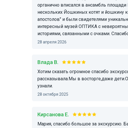
органично вписался в ансамбль площади
нескольких Йошкиных котят и йошкину ко
апостолов" и были свидетелями уникаль
интересный музей ОПТИКА с невероятны
историями, связанными с очками. Спасиб
28 апреля 2026
Влада В.
Хотим сказать огромное спасибо экскурсоводу МАРИЯ!Очень интересно, увлекательно
рассказывала.Мы в восторге,даже дети.
узнали.
28 октября 2025
Кирсанова Е.
Мария, спасибо большое за экскурсию. Быстро откликнулась, провела по всем интересным