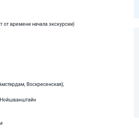
т от времени начала экскурсии)
мстердам, Воскресенская);
й Нойшванштайн
м