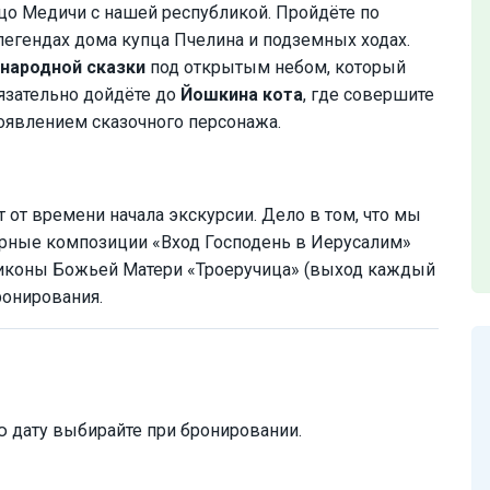
нцо Медичи с нашей республикой. Пройдёте по
 легендах дома купца Пчелина и подземных ходах.
народной сказки
под открытым небом, который
язательно дойдёте до
Йошкина кота
, где совершите
оявлением сказочного персонажа.
т от времени начала экскурсии. Дело в том, что мы
урные композиции «Вход Господень в Иерусалим»
е иконы Божьей Матери «Троеручица» (выход каждый
ронирования.
 дату выбирайте при бронировании.