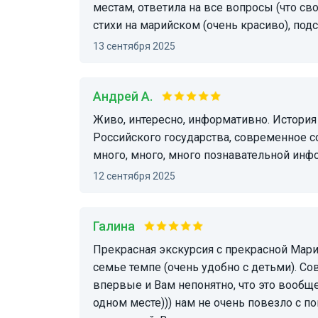
местам, ответила на все вопросы (что св
стихи на марийском (очень красиво), подс
13 сентября 2025
Андрей А.
Живо, интересно, информативно. История Марийского народа в связки со становлением
Российского государства, современное с
много, много, много познавательной инф
12 сентября 2025
Галина
Прекрасная экскурсия с прекрасной Марией: четко, насыщенно, интересно, в нужном нашей
семье темпе (очень удобно с детьми). Со
впервые и Вам непонятно, что это вообще
одном месте))) нам не очень повезло с п