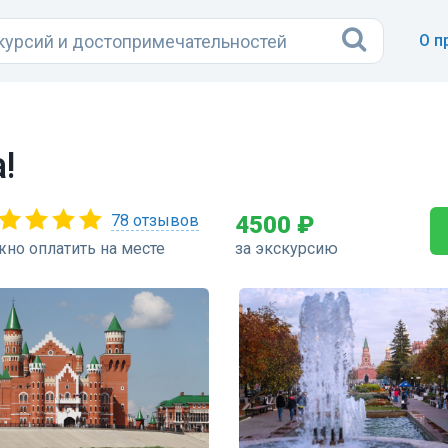
О п
!
78 отзывов
4500 ₽
но оплатить на месте
за экскурсию