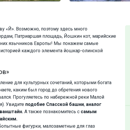
ву «Й». Возможно, поэтому здесь много
ердам, Патриаршая площадь, Йошкин кот, марийские
едних язычников Европы! Мы покажем самые
с историей каждого элемента йошкар-олинской
ов»
ление для культурных сочетаний, которыми богата
аете, каким был город до обретения нового
вался. Прогуляетесь по набережной реки Малой
я). Увидите
подобие Спасской башни
,
аналог
ванштайн.
А также познакомитесь с
самым
айским.
опытные фигурки, малозаметные для глаз