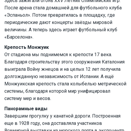
Здесь зажигали огонь XXV Летних Олимпийских игр.
После арена стала домашней для футбольного клуба
«Эспаньол». Потом превратилась в площадку, где
периодические дают концерты звёзды мировой
величины. А теперь здесь играет футбольный клуб
«Барселона».
Крепость Монжуик
От стадиона мы поднимемся к крепости 17 века.
Благодаря строительству этого сооружения Каталония
выиграла Войну жнецов и на целых 12 лет получила
долгожданную независимость от Испании. А ещё
Монжуикская крепость стала колыбелью метрической
системы, благодаря которой мир унифицировал
систему мер и весов.
Панорамные виды
Завершим прогулку у канатной дороги. Построенная
еще в 1928 году, она доставляла участников
Всемирной выставки из морского порта в экспоцентр.