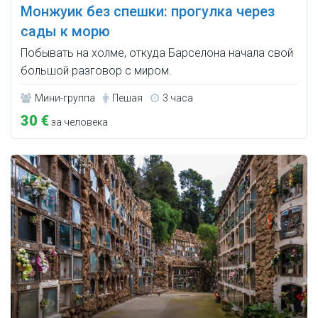
Монжуик без спешки: прогулка через
сады к морю
Побывать на холме, откуда Барселона начала свой
большой разговор с миром.
Мини-группа
Пешая
3 часа
30 €
за человека