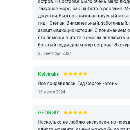
остров. На острове было очень мало люде
лазурное море, как на фото в рекламе. М
джунгли, был организован вкусный и сы
гид - Степан. Внимательный, заботливый,
захватывающих историй. С пониманием от
его помощи в итоге я смогла поплавать и
богатый подводным мир острова! Экскур
25 сентября 2024
Kelviralm
Все понравилось. Гид Сергей -огонь .
16 марта 2024
GEORGIY
Насколько не люблю экскурсии, но поездка на изумрудный остров, просто пушка!!! Нет ни
одного момента, к чему можно было придр