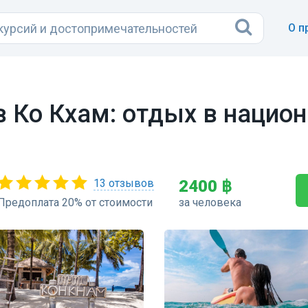
О п
 Ко Кхам: отдых в нацио
13 отзывов
2400 ฿
Предоплата 20% от стоимости
за человека