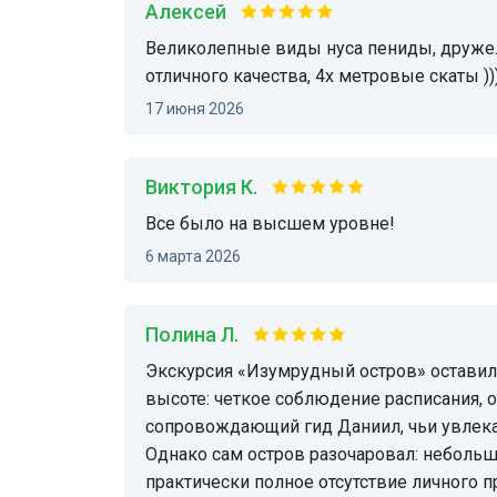
Алексей
Великолепные виды нуса пениды, дружелюбный гид, сытный обед, подводные фото
отличного качества, 4х метровые скаты ))
17 июня 2026
Виктория К.
Все было на высшем уровне!
6 марта 2026
Полина Л.
Экскурсия «Изумрудный остров» оставила смешанные впечатления. Организация была на
высоте: четкое соблюдение расписания, 
сопровождающий гид Даниил, чьи увлека
Однако сам остров разочаровал: небольш
практически полное отсутствие личного п