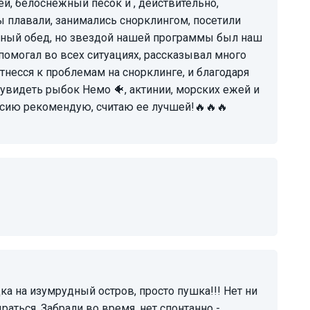
й, белоснежный песок и , действительно,
ы плавали, занимались снорклингом, посетили
тный обед, но звездой нашей программы был наш
 помогал во всех ситуациях, рассказывал много
несся к проблемам на снорклинге, и благодаря
 увидеть рыбок Немо 🐠, актинии, морских ежей и
сию рекомендую, считаю ее лучшей!🔥🔥🔥
аться. Забрали во время, нет спонтанно -