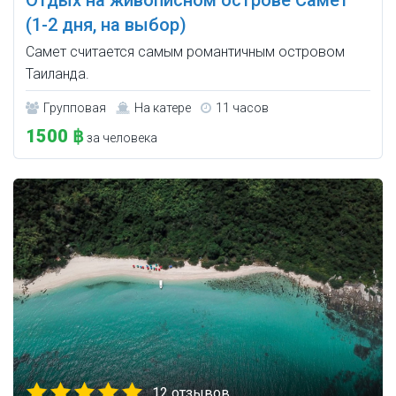
Отдых на живописном острове Самет
(1-2 дня, на выбор)
Самет считается самым романтичным островом
Таиланда.
Групповая
На катере
11 часов
1500 ฿
за человека
12 отзывов