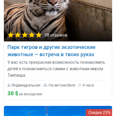
38 отзывов
Парк тигров и другие экзотические
животные — встреча в твоих руках
У вас есть прекрасная возможность познакомить
детей и познакомиться самим с животным миром
Таиланда.
Индивидуальная
На автомобиле
4 часа
30 $
за экскурсию
25%