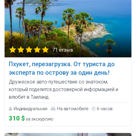
71 отзыв
Пхукет, перезагрузка. От туриста до
эксперта по острову за один день!
Дружеское авто-путешествие со знатоком,
который поделится достоверной информацией и
влюбит в Таиланд.
Индивидуальная
На автомобиле
6 часов
310 $
за экскурсию