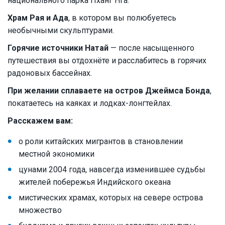
национального парка Пханг Нга.
Храм Рая и Ада
, в котором вы полюбуетесь
необычными скульптурами.
Горячие источники Натай
— после насыщенного
путешествия вы отдохнёте и расслабитесь в горячих
радоновых бассейнах.
При желании сплаваете на остров Джеймса Бонда
,
покатаетесь на каяках и лодках-лонгтейлах.
Расскажем вам:
о роли китайских мигрантов в становлении
местной экономики
цунами 2004 года, навсегда изменившее судьбы
жителей побережья Индийского океана
мистических храмах, которых на севере острова
множество