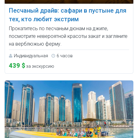
Песчаный драйв: сафари в пустыне для
тех, кто любит экстрим
Прокатитесь по песчаным дюнам на джипе,
посмотрите невероятной красоты закат и загляните
на верблюжью ферму.
Индивидуальная
6 часов
439 $
за экскурсию